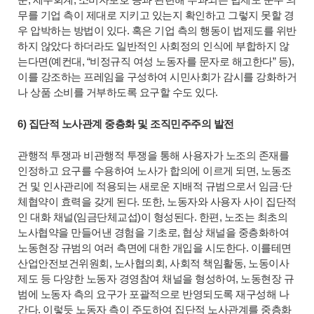
준, 세무회계, 소비자보호 등과 관련해 부과되는 법제도 준수 의
무를 기업 측이 제대로 지키고 있는지 확인하고 그렇지 못할 경
우 압박하는 방법이 있다. 혹은 기업 측의 행동이
법제도를 위반
하지 않았다 하더라도
일반적인 사회정의 인식에 부합하지 않
는다면(예컨대, “비정규직 여성 노동자를 문자로 해고한다” 등),
이를 강조하는 프레임을 구성하여 시민사회가 감시를 강화하거
나 상품 소비를 거부하도록 요구할 수도 있다.
6) 집단적 노사관계 중층화 및 조직민주주의 발전
관행적 투쟁과 비관행적 투쟁을 통해 사용자가 노조의 존재를
인정하고 요구를 수용하여 노사가 합의에 이르게 되면, 노동조
건 및 인사관리에 적용되는 새로운 지배적 규범으로서 임금·단
체협약이 효력을 갖게 된다. 또한, 노동자와 사용자 사이 집단적
인 대화 채널(임금단체교섭)이 형성된다. 한편, 노조는 최초의
노사협약을 만들어낸 경험을 기초로, 협상 채널을 중층화하여
노동현장 규범의 여러 측면에 대한 개입을 시도한다. 이를테면
산업안전보건위원회, 노사협의회, 사회적 책임활동, 노동이사
제도 등 다양한 노동자 경영참여 채널을 형성하여,
노동현장 규
범에
노동자 측의 요구가 포괄적으로 반영되도록
재구성해 나
간다. 이렇듯 노동자 측이 주도하여 집단적 노사관계를 중층화