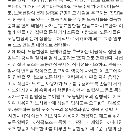
혹은 인과적 힘이 형성된다. 즉, 누군가 안정적으로 흐르던 판을
흔든다. 그 개인은 이른바 조직화의 ‘초동주체’가 된다. 다음으
로, 노동현장의 문제 상황을 규명하고 해결을 추구하는 ‘집단’들
의 행동이 뒤를 잇는다. 초동주체들은 주변 노동자들을 설득해
문제를 함께 해결해 나가는 ‘동료집단’을 만들고자 시도한다. 이
렇게 만들어진 집단을 통한 의사소통을 바탕으로, 노동자들은
노동현장의 문제 상황을 구체적으로 이해하게 되고, 그중 일부
는 노조 건설을 대안으로 선택한다.
이에 따라, 노동현장의 문제해결을 추구하는 비공식적 집단 중
일부가 공식적 절차를 걸쳐 노조라는 ‘조직’으로 전환한다. 새롭
게 건설된 노조는 노동현장 문제의 심각성을 강조하고 관습과
질서의 변화를 정식으로 요구하며 행동에 나서고, 이 요구에 대
한 찬반을 중심으로 노동현장의 권력관계 재편을 위한 움직임
이 시작된다. 노조는 사용자가 요구를 수용하도록 만들기 위해
제도와 시민사회 층위에서 행동한다. 먼저, 설립신고 등을 통해
국가로부터 합법성을 부여받고, ‘노동법제도’의 강행력에 기초
하여 사용자가 노사협상에 성실히 임하도록 요구한다. 다음으
로, 공론화를 통해 노조 요구의 정당성과 합리성을 인정받고,
‘시민사회’의 여론에 기초하여 사용자가 전향적인 태도를 취하
도록 압박한다. 상급노조는 특히 이 과정에서 개입한다. 이러한
노조 행동이 의도한 바를 이루면 노동현장에 새로운 규범과 관