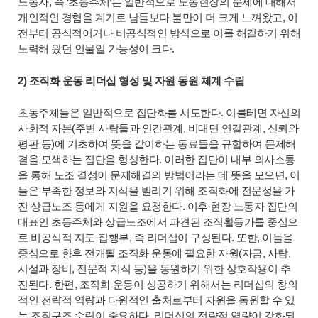
노동자, 즉 ‘초동주체’는 일반적으로 노동현장의 문제에 대해서
개인적인 경험을 계기로 남들보다 불만이 더 크게 느껴왔고, 이
전부터 공식적이거나 비공식적인 방식으로 이를 해결하기 위해
노력해 왔던 인물일 가능성이 크다.
2) 조직화 운동 리더십 형성 및 자원 동원 체계 수립
초동주체들은 일반적으로 집단화를 시도한다. 이를테면 자신의
사회적 자본(주변 사람들과 인간관계, 비대면 연결관계, 신뢰와
평판 등)에 기초하여 뜻을 같이하는 동료들을 규합하여 문제해
결을 모색하는 집단을 형성한다. 이러한 집단이 내부 의사소통
을 통해 노조 결성이 문제해결의 방법이라는 데 뜻을 모으면, 이
들은 부족한 정보와 지식을 빌리기 위해 조직화에 전문성을 가
진 상급노조 등에게 지원을 요청한다. 이후 현장 노동자 집단의
대표인 초동주체와 상급노조에서 파견된 조직활동가를 중심으
로 비공식적 지도·집행부, 즉 리더십이 구성된다. 또한, 이들을
중심으로 향후 전개될 조직화 운동에 필요한 자원(자금, 사람,
시설과 장비, 전문적 지식 등)을 동원하기 위한 상호작용이 추
진된다. 한편, 조직화 운동이 성공하기 위해서는 리더십의 창의
적인 전략적 역량과 다원적인 출처로부터 자원을 동원할 수 있
는 조직구조 수립이 중요하다. 리더십의 전략적 역량이 강화되