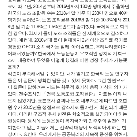
료에 따르면, 2014년부터 2016년까지 190만 명대에서 주춤하던
한국의 노조 조합원 수는 2018년 말 기준 약 233만 명으로 40만
명가량 늘어났다. 노조 조직률은 2016년 말 기준 10.3%에서 201
8년 말 기준 11.8%로 1.5%포인트가 증가했다. 국제적으로 희귀
한 경우다. 21세기 들어 노조 조직률은 전 세계적으로 감소하고
있다. 예컨대, 2010년대 들어 현재까지 2년 이상 조직률 증가를
경험한 OECD 소속 국가는 칠레, 아이슬랜드, 우리나라뿐이다.
어째서였을까? 한국에서 노동운동이 우호적인 정치적 기회구
조에 대응하여 무엇을 어떻게 했길래 이런 성장 추세가 가능했
을까?
식견이 부족해서일 수 있지만, 내가 알기로 한국의 노동 연구자
들은 이 질문에 명확한 답을 갖고 있지 못하다. 그런 한편으로
이 질문에 답하려는 시도는 학문적 호기심 충족 이상의 의미가
있다. 전수조사인 「전국 노동조합 조직현황」 자료는 아직 나
오지 않았지만, 표본조사 결과나 노조 내부자료에 따르면 조합
원 수가 2019년을 정점으로 감소세로 돌아선 게 확인되기 때문
이다. 이러한 구조적 추세 반전은 학술적으로 설명되어야 하는
현상이다. 동시에 노동운동이 복지국가와 민주주의 발전에 기
여한다고 믿는 이들에게는 전략적 대응이 모색되어야 하는 현
상이다. 요컨대, 우리에게는 공공복리의 지속적 증진을 위해서,