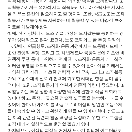
략적 대응이 가능하기 때문이다. 이러한 맥락을 고려한다면, 조
직활동가에게는 절차적 지식 학습뿐만 아니라 조력자로서 자질
을 키우는 훈련이 필요하다고 할 것이다. 또한, 상급노조는 조직
활동가가 초동주체를 지원하는 데 활용할 수 있는 다양한 보조
자료를 개발해야 한다.
셋째, 한국 상황에서 노조 건설 과정은 노사갈등을 동반하는 경
우가 상대적으로 많다. 요컨대, 노조 조직화는 곧 투쟁 과정이
다. 앞에서 언급했듯, 조직화 운동 과정에서는 노동법제도에 기
초한 관행적 투쟁, 그리고 그 외 법제도나 공공여론에 기초한 비
관행적 투쟁 등이 다양하게 전개된다. 조직화 운동의 리더십은
이러한 투쟁을 효과적으로 이끌 수 있어야 한다.
이를 위해서는
다양한 권력자원에 기초한 전략적 기반 구축, 그리고 조직활동
가와 초동주체의 신뢰와 협력에 기초한 리더십 형성 등이 필수
적이다.
또한, 조직활동가의 숙련과 전문적 역량이 중요하다. 조
직활동가는 투쟁 상황의 다양한 맥락에 관한 지식을 체화하고
있어야 하고, 투쟁에 필요한 전술적 도구들을 능숙하게 다룰 수
있어야 한다. 나아가 이를 바탕으로 리더십의 일원인 초동주체
들이 승리할 수 있다고 확신하게 만들 수 있어야 한다. 상급노조
는 이와 관련된 숙련과 활동 역량을 육성하기 위한 프로그램을
조직 내에서 일상적으로 운영할 필요가 있다.
마지막으로, 이상의 과정을 거쳐서 노사가 합의에 이르더라도,