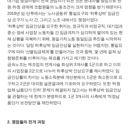
대기업 쟁점사항이 전국 관심사가 되는 것은 현대차를 중심으로 한
원·하청 관계에 조합원들의 노동조건이 크게 영향을 받기 때문이다.
2018년 임·단투에서는 ‘노사공동위’ 통일요구와 ‘하후상박’ 임금인
상 요구가 노사 간, 그리고 노조 내에서도 쟁점이었다.
‘하후상박’ 임금인상을 요구한 취지는, 정규직과 비정규직, 대기업과
중소·영세 사업장 노동자들 간 임금격차가 심각하게 벌어져 있는 현
재 상황을 극복하기 위해, 동일가치노동 동일임금 추진을 시작하자
는 것이다. 당장 하후상박 임금인상을 실현하기는 어렵지만, 통일요
구에 따라 ‘산별임금체계’를 만들어가는 것과 함께, 몇 년에 걸쳐 상
향평준화를 이루어가는 목표를 가지고 제기한 것이다.
금속노조는 제조업의 연계사슬 최상위 3개사를 1군으로 하고 이외
의 사업장을 2군으로 나누어 하후상박 인상요구를 제시하였다. 임
금인상률의 차이는 노동소득분배 개선분에서, 1군은 최소한으로 요
구하고 2군은 대의원 설문결과에 기초하여 요구하였다. 또한 ‘하청
업체 납품단가 인하’ 문제가 해결되지 않고서는 하후상박 임금인상
을 관철하는 데 한계가 분명하므로, 1군 3개사의 사측에게 ‘적정납
품단가 보전방안’을 제안하였다.
2. 쟁점들의 전개 과정