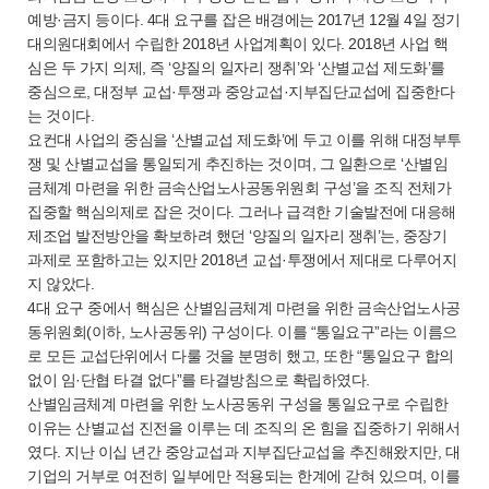
예방·금지 등이다. 4대 요구를 잡은 배경에는 2017년 12월 4일 정기
대의원대회에서 수립한 2018년 사업계획이 있다. 2018년 사업 핵
심은 두 가지 의제, 즉 ‘양질의 일자리 쟁취’와 ‘산별교섭 제도화’를
중심으로, 대정부 교섭·투쟁과 중앙교섭·지부집단교섭에 집중한다
는 것이다.
요컨대 사업의 중심을 ‘산별교섭 제도화’에 두고 이를 위해 대정부투
쟁 및 산별교섭을 통일되게 추진하는 것이며, 그 일환으로 ‘산별임
금체계 마련을 위한 금속산업노사공동위원회 구성’을 조직 전체가
집중할 핵심의제로 잡은 것이다. 그러나 급격한 기술발전에 대응해
제조업 발전방안을 확보하려 했던 ‘양질의 일자리 쟁취’는, 중장기
과제로 포함하고는 있지만 2018년 교섭·투쟁에서 제대로 다루어지
지 않았다.
4대 요구 중에서 핵심은 산별임금체계 마련을 위한 금속산업노사공
동위원회(이하, 노사공동위) 구성이다. 이를 “통일요구”라는 이름으
로 모든 교섭단위에서 다룰 것을 분명히 했고, 또한 “통일요구 합의
없이 임·단협 타결 없다”를 타결방침으로 확립하였다.
산별임금체계 마련을 위한 노사공동위 구성을 통일요구로 수립한
이유는 산별교섭 진전을 이루는 데 조직의 온 힘을 집중하기 위해서
였다. 지난 이십 년간 중앙교섭과 지부집단교섭을 추진해왔지만, 대
기업의 거부로 여전히 일부에만 적용되는 한계에 갇혀 있으며, 이를