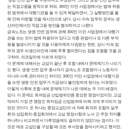
‘생명·안전 업무’를 구분하자고 주장했다. 그리고 생명·안전 업무에
는 직접고용을 원칙으로 하되, 300인 미만 사업장에서는 법에 허용
된 범위에서 대행기관을 쓸 수 있게 해달라면서, 그 실행방안을 올
해 안에 마련할 것을 제시안으로 냈다. 상시·지속 업무의 경우는 생
산라인에서만 직접고용 방안을 협의하자고 나왔다.
금속노조는 생명·안전 업무에 관해 300인 미만 사업장에서 대행기
관을 쓰는 것이 법에 허용되어 있다고 각종 편법이나 또 다른 부작
용을 발생시키지 말 것을 사용자에게 다짐받는 한편, 상시·지속 업
무의 경우 비생산라인에 대해 추후 협의한다는 점을 포함할 것을 요
구하여, 의견일치에 이르게 되었다.
이 문제에 대해서는 교섭이 끝난 후 조합 내에서 문제제기가 나오기
도 했다. 생명·안전 업무 종사자가 금속노조 조합원이나 노동자가
아니라 사측 관리자이긴 하지만, 300인 미만 사업장에서 대행기관
을 쓰면 생명·안전 업무가 지금보다 불안정하게 된다는 이유였다.
이렇게 사후에 조합 내에 문제제기가 나온 데에는 두 가지 배경이
있다. 이 문제도 최저임금 산입범위만큼 중요한 쟁점이었지만, 교섭
막바지 가장 큰 쟁점인 최저임금 산입범위에 비해 크게 부각되지 않
았던 것이다. 또 하나는 중앙교섭단의 네 차례 회의와 조합의 실무
회의-상집회의-중집회의에서 교섭 쟁점사항과 노사 간 주장 차이를
하나하나 비교하면서 다루었음에도 걸러지지 않았다는 점이다. 이
것은 애초 교섭단을 구성할 때 모든 부서장을 참여시키려고 했지만,