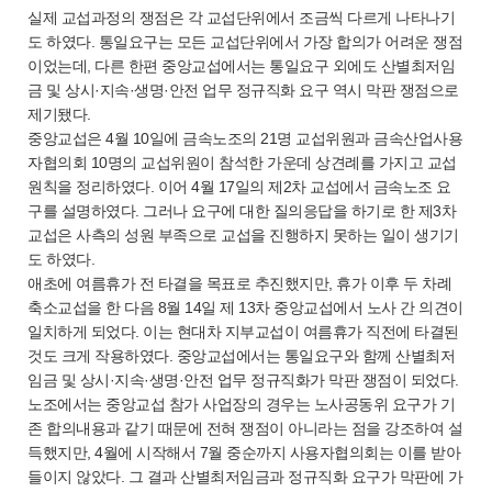
실제 교섭과정의 쟁점은 각 교섭단위에서 조금씩 다르게 나타나기
도 하였다. 통일요구는 모든 교섭단위에서 가장 합의가 어려운 쟁점
이었는데, 다른 한편 중앙교섭에서는 통일요구 외에도 산별최저임
금 및 상시·지속·생명·안전 업무 정규직화 요구 역시 막판 쟁점으로
제기됐다.
중앙교섭은 4월 10일에 금속노조의 21명 교섭위원과 금속산업사용
자협의회 10명의 교섭위원이 참석한 가운데 상견례를 가지고 교섭
원칙을 정리하였다. 이어 4월 17일의 제2차 교섭에서 금속노조 요
구를 설명하였다. 그러나 요구에 대한 질의응답을 하기로 한 제3차
교섭은 사측의 성원 부족으로 교섭을 진행하지 못하는 일이 생기기
도 하였다.
애초에 여름휴가 전 타결을 목표로 추진했지만, 휴가 이후 두 차례
축소교섭을 한 다음 8월 14일 제 13차 중앙교섭에서 노사 간 의견이
일치하게 되었다. 이는 현대차 지부교섭이 여름휴가 직전에 타결된
것도 크게 작용하였다. 중앙교섭에서는 통일요구와 함께 산별최저
임금 및 상시·지속·생명·안전 업무 정규직화가 막판 쟁점이 되었다.
노조에서는 중앙교섭 참가 사업장의 경우는 노사공동위 요구가 기
존 합의내용과 같기 때문에 전혀 쟁점이 아니라는 점을 강조하여 설
득했지만, 4월에 시작해서 7월 중순까지 사용자협의회는 이를 받아
들이지 않았다. 그 결과 산별최저임금과 정규직화 요구가 막판에 가