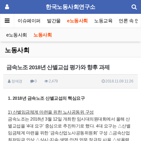
한국노동사회연구소
동포럼
이슈페이퍼
발간물
e노동사회
노동교육
언론 속 연
e노동사회
노동사회
노동사회
금속노조 2018년 산별교섭 평가와 향후 과제
정애경
0
2,479
2018.11.08 11:26
1. 2018년 금속노조 산별교섭의 핵심요구
1) 산별임금체계 마련을 위한 노사공동위 구성
금속노조는 2018년 3월 12일 개최한 임시대의원대회에서 올해 산
별교섭을 ‘4대 요구’ 중심으로 추진하기로 했다. 4대 요구는 △산별
임금체계 마련을 위한 ‘금속산업노사공동위원회’ 구성 △금속산업
최저임금 인상 △상시·지속·생명·안전 업무 정규직 사용 △성폭력