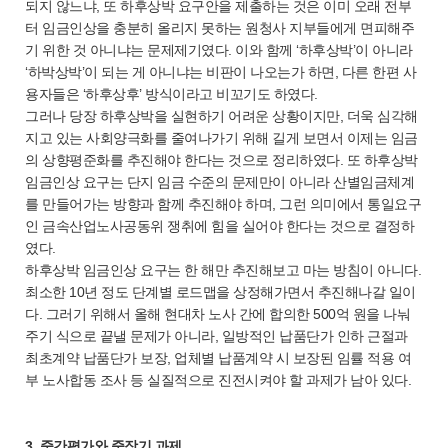
되지 않느냐, 또 하후상박 요구안을 제출하는 것은 이미 오래 전부
터 임금인상을 충분히 올리지 못하는 원청사 지부들에게 면피해주
기 위한 것 아니냐는 문제제기였다. 이와 함께 ‘하후상박’이 아니라
‘하박상박’이 되는 게 아니냐는 비판이 나오는가 하면, 다른 한편 사
용자들은 ‘하후상후’ 방식이라고 비꼬기도 하였다.
그러나 당장 하후상박을 실현하기 어려운 상황이지만, 더욱 심각해
지고 있는 사회양극화를 줄여나가기 위해 길게 보면서 이제는 임금
의 상향평준화를 추진해야 한다는 것으로 정리하였다. 또 하후상박
임금인상 요구는 단지 임금 수준의 문제만이 아니라 산별임금체계
를 만들어가는 방향과 함께 추진해야 하며, 그런 의미에서 통일요구
인 금속산업노사공동위 쟁취에 힘을 실어야 한다는 것으로 결정하
였다.
하후상박 임금인상 요구는 한 해만 추진해보고 마는 방침이 아니다.
최소한 10년 정도 단계별 로드맵을 상정해가면서 추진해나갈 일이
다. 그러기 위해서 올해 현대차 노사 간에 합의한 500억 원을 나눠
주기 식으로 끝낼 문제가 아니라, 일방적인 납품단가 인하 근절과
최초계약 납품단가 보장, 업체별 납품계약 시 보장된 임률 적용 여
부 노사합동 조사 등 실질적으로 진전시켜야 할 과제가 남아 있다.
3. 중간평가와 중장기 과제