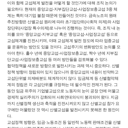
이와 함께 교섭체계 발전을 어떻게 할 것인가에 대해 조직 논의가
필요하다. 현재의 중앙교섭-지부집단교섭-사업장보충교섭 3중 체
계는 특히 대기업 불참 때문에 만들어진 것이다. 금속노조의 원래
추진방향은 산별교섭 원리에 따라 초기업단위(사회적 의제)와 사업
장단위(사업장 특수의제)로 나누어 진행하는 것이다. 즉, 조직 내 논
의를 모아 ‘중앙교섭-지부교섭’ 혹은 ‘중앙교섭-사업장교섭’ 등으로
교섭체계를 진전시키며, 이때 교섭체계 발전 정도에 따라 업종교섭
을 운용하는 방안도 있을 것이다. 교섭주기의 변화방안도 논의를 모
아야 한다. 홀수 년에 중앙교섭-사업장보충교섭, 짝수 년에 지부집
단교섭-사업장보충교섭 등 여러 방안들을 검토해볼 수 있다.
협약정책을 새로운 방향으로 발전시키는 과제 역시 중요하다. 산별
정책 방향이 정립되어 있지 않으니까 중앙교섭의 내용이 빈약하고
교섭단위별 의제배분도 체계적이지 않다. 임금체계 등 산별협약체
계의 정립은 각 교섭단위를 규정하는 데 필수적인 전제가 된다. 그
동안 임금 위주의 기업별교섭으로 노동자의 눈이 공장 안에 머물고
경제적 실리주의가 강화되어 사회연대의식이 붕괴되어 왔다. 지금
까지 산별정책 생산과 축적을 진전시켜오지 않고 산별교섭 참가 요
구에만 머물렀던 것 역시 산별교섭을 발전시키지 못해온 한 원인이
다.
교섭정책 방향은, 임금·노동조건 등 일반적 노동력 판매조건을 산별