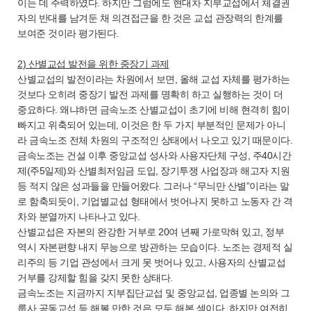
이는 데 주력하였다. 하지만 그럼에도 현대차 지부교섭에서 체결권
자의 반대를 남겨둔 채 의견접근을 한 것은 교섭 관장력의 한계를
보여준 것이라 평가된다.
2) 산별교섭 발전을 위한 중장기 과제
산별교섭의 발전이라는 차원에서 보면, 올해 교섭 자체를 평가하는
것보다 오히려 중장기 발전 과제를 명확히 하고 실행하는 것이 더
중요하다. 왜냐하면 금속노조 산별교섭이 초기에 비해 현격히 힘이
빠지고 위축되어 있는데, 이것은 한 두 가지 부분적인 문제가 아니
라 금속노조 전체 차원의 구조적인 상태에서 나오고 있기 때문이다.
금속노조는 건설 이후 중앙교섭 성사와 사용자단체 구성, 주40시간
제(주5일제)와 산별최저임금 도입, 장기투쟁 사업장과 해고자 지원
등 적지 않은 성과들을 만들어왔다. 그러나 “무늬만 산별”이라는 말
로 함축되듯이, 기업별교섭 형태에서 벗어나지 못하고 노동자 간 격
차와 분열까지 나타나고 있다.
산별교섭은 자본의 완강한 거부로 20여 년째 가로막혀 있고, 정부
역시 자본편향 내지 무능으로 방관하는 모습이다. 노조는 경제적 실
리주의 등 기업 관성에서 크게 못 벗어나 있고, 사용자의 산별교섭
거부를 강제할 힘을 갖지 못한 상태다.
금속노조는 지금까지 지부집단교섭 및 중앙교섭, 업종별 논의와 그
룹사 공동교섭 등 해볼 만한 것은 모두 해본 셈이다. 하지만 여전히