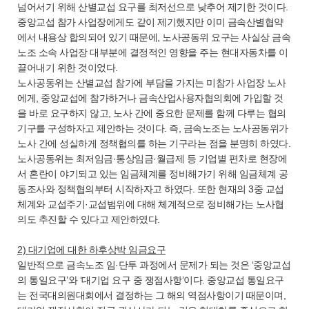
넘어서기 위해 산별교섭 요구를 최저선으로 낮추어 제기한 것이다.
중앙교섭 참가 사업장에게도 같이 제기했지만 이미 금속산별협약
에서 내용상 합의되어 있기 때문에, 노사공동위 요구는 사실상 금속
노조 소속 사업장 대부분에 결정적인 영향을 주는 현대자동차를 이
끌어내기 위한 것이었다.
노사공동위는 산별교섭 참가에 부담을 가지는 미참가 사업장 노사
에게, 중앙교섭에 참가하거나 금속산업사용자협의회에 가입할 것
을 바로 요구하지 않고, 노사 간에 중요한 문제를 함께 다루는 협의
기구를 구성하자고 제안하는 것이다. 즉, 금속노조는 노사공동위가
노사 간에 성실하게 정책협의를 하는 기구라는 점을 분명히 하였다.
노사공동위는 최저임금·통상임금·월급제 등 기업별 편차로 현장에
서 혼란이 야기되고 있는 임금체계를 정비해가기 위해 임금체계 공
동조사와 정책협의부터 시작하자고 하였다. 또한 현재의 3중 교섭
체계와 교섭주기·교섭범위에 대해 체계적으로 정비해가는 노사협
의도 추진할 수 있다고 제안하였다.
2) 대기업에 대한 하후상박 임금요구
일반적으로 금속노조 임·단투 과정에서 문제가 되는 것은 ‘중앙교섭
의 통일요구’와 ‘대기업 요구 중 쟁점사항’이다. 중앙교섭 통일요구
는 전국대의원대회에서 결정하는 그 해의 역점사항이기 때문이며,