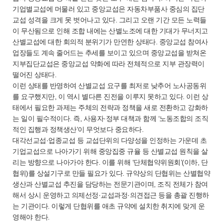
기업별교섭에 머물러 있고 중앙교섭은 자동차부품사 중심의 집단
교섭 성격을 크게 못 벗어나고 있다. 그리고 오랜 기간 모든 노력들
이 무산됨으로 인해 조합 내에는 산별노조에 대한 기대가 무너지고
산별교섭에 대한 회의적 분위기가 만연한 상태다. 중앙교섭 참여사
업장들도 계속 줄어드는 추세를 보이고 있으며 중앙교섭을 받쳐온
지부집단교섭은 중앙교섭 약화에 따라 전체적으로 지부 관장력이
떨어진 상태다.
이런 상태를 반영하여 산별교섭 요구를 최저로 낮추어 노사공동위
를 요구했지만, 이 역시 별다른 진전을 이루지 못하고 있다. 이런 상
태에서 필요한 과제는 주체의 전략과 정책을 새로 전환하고 강화하
는 일이 필수적이다. 즉, 사용자·정부 대책과 함께 ‘노동조합의 조직
적인 집행과 정책생산’이 무엇보다 중요하다.
대각선교섭·업종교섭 등 교섭단위의 다양성을 인정하는 가운데 초
기업교섭으로 나아가기 위해 중앙집중 규율 등 산별교섭 원칙을 살
리는 방향으로 나아가야 한다. 이를 위해 ‘단체협약위원회’(이하, 단
협위)를 상설기구로 만들 필요가 있다. 규약상의 단협위는 산별협약
생산과 산별교섭 추진을 담당하는 전문기관이며, 조직 전체가 참여
해서 상시 운영하고 의제선정·교섭과정·의견접근 등을 총괄 진행하
는 기관이다. 이렇게 단협위를 애초 규약에 설치한 취지에 맞게 운
영해야 한다.