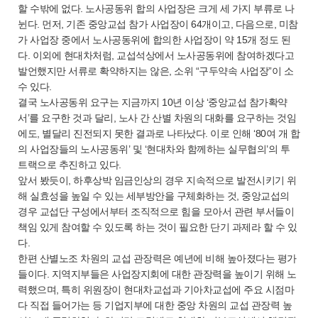
할 수밖에 없다. 노사공동위 합의 사업장은 크게 세 가지 부류로 나
뉜다. 먼저, 기존 중앙교섭 참가 사업장이 64개이고, 다음으로, 미참
가 사업장 중에서 노사공동위에 합의한 사업장이 약 15개 정도 된
다. 이외에 현대차처럼, 교섭석상에서 노사공동위에 참여하겠다고
발언했지만 서류로 확약하지는 않은, 소위 “구두약속 사업장”이 소
수 있다.
결국 노사공동위 요구는 지금까지 10년 이상 ‘중앙교섭 참가확약
서’를 요구한 것과 달리, 노사 간 산별 차원의 대화를 요구하는 것임
에도, 별달리 진전되지 못한 결과로 나타났다. 이로 인해 ‘80여 개 합
의 사업장들의 노사공동위’ 및 ‘현대차와 함께하는 실무협의’의 투
트랙으로 추진하고 있다.
앞서 봤듯이, 하후상박 임금인상의 경우 지속적으로 발전시키기 위
해 실효성을 높일 수 있는 세부방안을 구체화하는 것, 중앙교섭의
경우 교섭단 구성에서부터 조직적으로 힘을 모아서 관련 부서들이
책임 있게 참여할 수 있도록 하는 것이 필요한 단기 과제라 할 수 있
다.
한편 산별노조 차원의 교섭 관장력은 예년에 비해 높아졌다는 평가
들이다. 지역지부들은 사업장지회에 대한 관장력을 높이기 위해 노
력했으며, 특히 위원장이 현대차교섭과 기아차교섭에 주요 시점마
다 직접 들어가는 등 기업지부에 대한 중앙 차원의 교섭 관장력 높